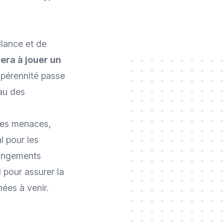
llance et de
era à jouer un
e pérennité passe
au des
lles menaces,
l pour les
hangements
 pour assurer la
ées à venir.