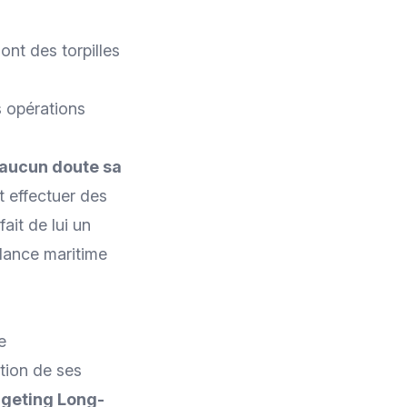
ont des torpilles
 opérations
 aucun doute sa
t effectuer des
ait de lui un
llance maritime
e
tion
de ses
geting Long-