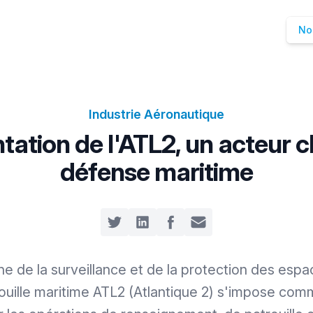
No
Industrie Aéronautique
tation de l'ATL2, un acteur cl
défense maritime
Share on Twitter
Share on LinkedIn
Share on Facebook
Share by Email
e de la surveillance et de la protection des espa
rouille maritime ATL2 (Atlantique 2) s'impose co