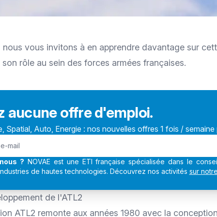
, nous vous invitons à en apprendre davantage sur cett
 son rôle au sein des forces armées françaises.
z aucune offre d'emploi.
 Spatial, Auto, Energie : nos nouvelles offres 1 fois / semaine 
nous ?
NOVAE est une ETI française spécialisée dans le conseil
industries de hautes technologies. Découvrez nos activités
sur notr
eloppement de l'ATL2
'avion ATL2 remonte aux années 1980 avec la conceptio