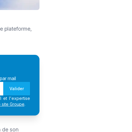
e plateforme,
par mail
Valider
 et l'expertise
e site Groupe
.
n de son