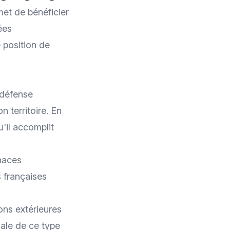
met de bénéficier
ées
 position de
 défense
 territoire. En
u'il accomplit
naces
s françaises
ons extérieures
ale de ce type