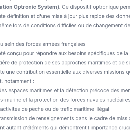
cation Optronic System)
. Ce dispositif optronique per
e définition et d'une mise à jour plus rapide des donn
même lors de conditions difficiles ou de changement de
au sein des forces armées françaises
été conçu pour répondre aux besoins spécifiques de la
ière de protection de ses approches maritimes et de son
rte une contribution essentielle aux diverses missions q
t, notamment :
 des espaces maritimes et la détection précoce des me
us-marine et la protection des forces navales nucléaire
activités de pêche ou de trafic maritime illégal
a transmission de renseignements dans le cadre de
missi
nt autant d'éléments qui démontrent l'importance cruci