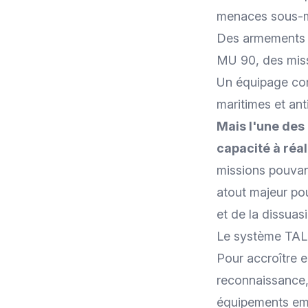
menaces sous-m
Des armements ad
MU 90, des miss
Un équipage com
maritimes et an
Mais l'une des
capacité à réal
missions pouvant
atout majeur pou
et de la dissuas
Le système TA
Pour accroître 
reconnaissance,
équipements e