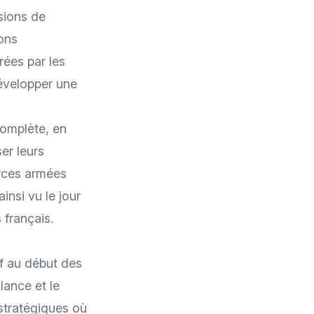
sions de
ons
ées par les
développer une
complète, en
er leurs
orces armées
insi vu le jour
s français
.
if au début des
lance et le
 stratégiques où