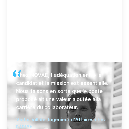
Chez NOVAE, l'adéquation entre le
candidat et la mission est essentielle.
Nous faisons en sorte que le poste
proposé ait une valeur ajoutée à la
carrière du collaborateur.
Victor Villate, Ingénieur d'Affaires chez
NOVAE