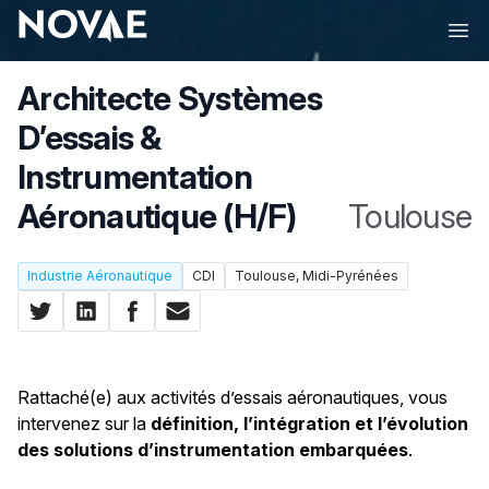
Ope
Architecte Systèmes
D’essais &
Instrumentation
Aéronautique (H/F)
Toulouse
Industrie Aéronautique
CDI
Toulouse, Midi-Pyrénées
Share on Twitter
Share on LinkedIn
Share on Facebook
Share by Email
Rattaché(e) aux activités d’essais aéronautiques, vous
intervenez sur la
définition, l’intégration et l’évolution
des solutions d’instrumentation embarquées
.