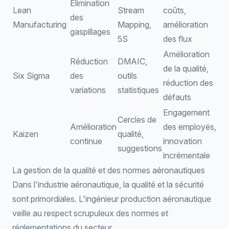
Élimination
Lean
Stream
coûts,
des
Manufacturing
Mapping,
amélioration
gaspillages
5S
des flux
Amélioration
Réduction
DMAIC,
de la qualité,
Six Sigma
des
outils
réduction des
variations
statistiques
défauts
Engagement
Cercles de
Amélioration
des employés,
Kaizen
qualité,
continue
innovation
suggestions
incrémentale
La gestion de la qualité et des normes aéronautiques
Dans l'industrie aéronautique
, la qualité et la sécurité
sont primordiales. L'ingénieur production aéronautique
veille au respect scrupuleux des normes et
réglementations du secteur.